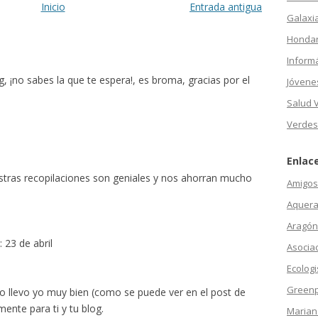
Inicio
Entrada antigua
Galaxi
Hondar
Inform
og, ¡no sabes la que te espera!, es broma, gracias por el
Jóvene
Salud 
Verdes
Enlac
stras recopilaciones son geniales y nos ahorran mucho
Amigos 
Aquera
Aragón
: 23 de abril
Asocia
Ecologi
Green
lo llevo yo muy bien (como se puede ver en el post de
mente para ti y tu blog.
Marian