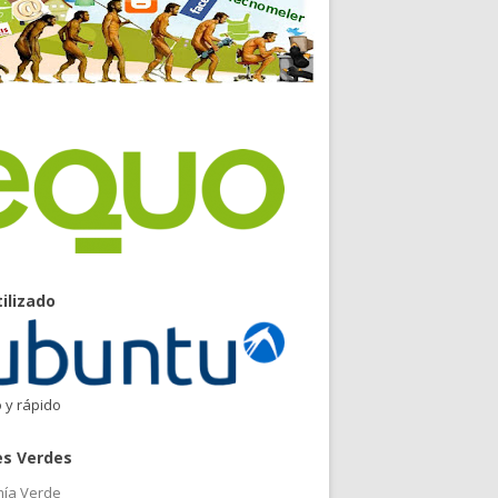
tilizado
o y rápido
es Verdes
ía Verde