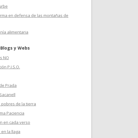
urbe
orma en defensa de las montañas de
nía alimentaria
 Blogs y Webs
s NO
ión P.I.S.O.
 de Prada
Sacanell
 pobres de la tierra
ma Paciencia
n en cada verso
 en la llaga