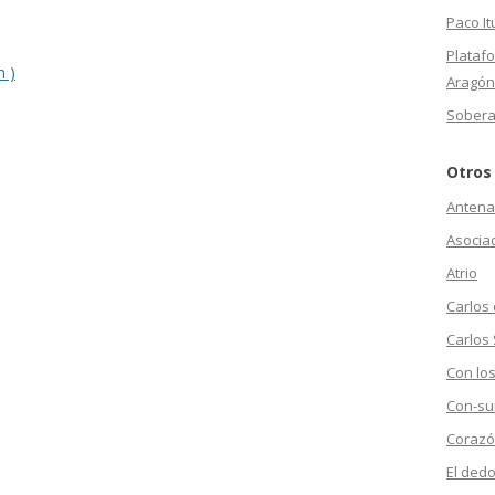
Paco It
Plataf
m )
Aragón
Sobera
Otros
Antena
Asociac
Atrio
Carlos
Carlos 
Con los
Con-su
Corazó
El dedo