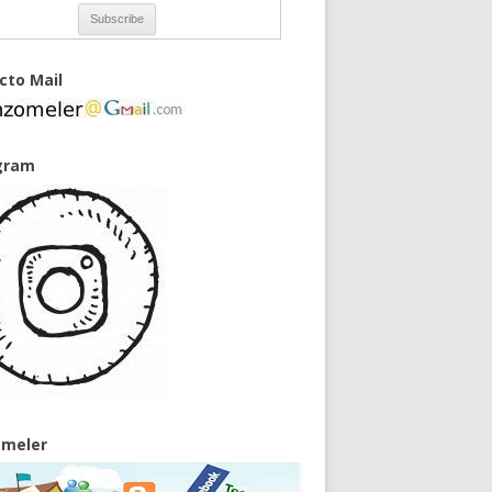
cto Mail
gram
meler