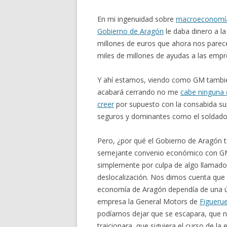
En mi ingenuidad sobre
macroeconom
Gobierno de Aragón
le daba dinero a l
millones de euros que ahora nos par
miles de millones de ayudas a las emp
Y ahí estamos, viendo como GM tambié
acabará cerrando no me
cabe ninguna
creer
por supuesto con la consabida supe
seguros y dominantes como el soldado 
Pero, ¿por qué el Gobierno de Aragón t
semejante convenio económico con G
simplemente por culpa de algo llamado
deslocalización. Nos dimos cuenta que 
economía de Aragón dependía de una 
empresa la General Motors de
Figuerue
podíamos dejar que se escapara, que 
traicionara, que siguiera el curso de l