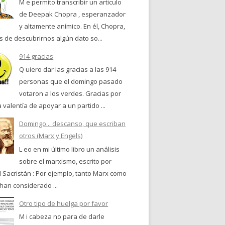
M e permito transcribir un articulo
de Deepak Chopra , esperanzador
y altamente anímico. En él, Chopra,
 de descubrirnos algún dato so...
914 gracias
Q uiero dar las gracias a las 914
personas que el domingo pasado
votaron a los verdes. Gracias por
a valentía de apoyar a un partido ...
Domingo... descanso, que escriban
otros (Marx y Engels)
L eo en mi último libro un análisis
sobre el marxismo, escrito por
 Sacristán : Por ejemplo, tanto Marx como
han considerado ...
Otro tipo de huelga por favor
M i cabeza no para de darle