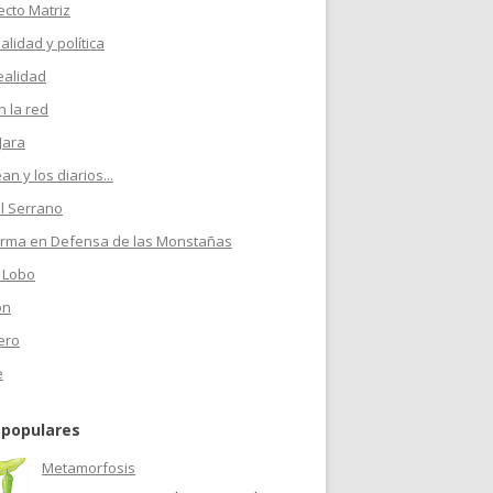
ecto Matriz
ualidad y política
ealidad
 la red
Jara
n y los diarios...
l Serrano
orma en Defensa de las Monstañas
 Lobo
on
ero
e
 populares
Metamorfosis