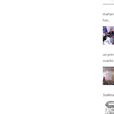
mañana
hac...
un pri
cuanto 
Stallma