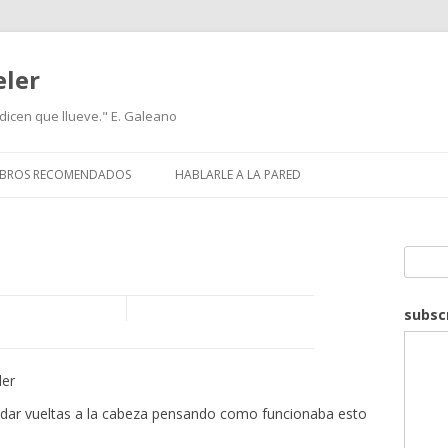
eler
icen que llueve." E. Galeano
IBROS RECOMENDADOS
HABLARLE A LA PARED
Search
subsc
ler
 dar vueltas a la cabeza pensando como funcionaba esto