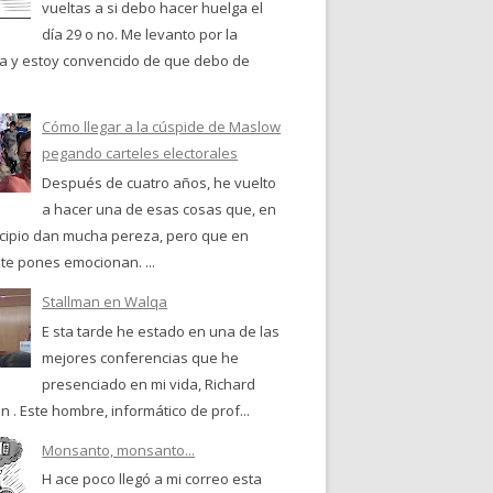
vueltas a si debo hacer huelga el
día 29 o no. Me levanto por la
 y estoy convencido de que debo de
Cómo llegar a la cúspide de Maslow
pegando carteles electorales
Después de cuatro años, he vuelto
a hacer una de esas cosas que, en
ncipio dan mucha pereza, pero que en
te pones emocionan. ...
Stallman en Walqa
E sta tarde he estado en una de las
mejores conferencias que he
presenciado en mi vida, Richard
n . Este hombre, informático de prof...
Monsanto, monsanto...
H ace poco llegó a mi correo esta