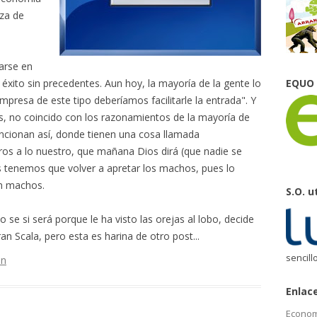
nza de
arse en
éxito sin precedentes. Aun hoy, la mayoría de la gente lo
EQUO
empresa de este tipo deberíamos facilitarle la entrada". Y
s, no coincido con los razonamientos de la mayoría de
uncionan así, donde tienen una cosa llamada
ros a lo nuestro, que mañana Dios dirá (que nadie se
os tenemos que volver a apretar los machos, pues lo
an machos.
S.O. u
 se si será porque le ha visto las orejas al lobo, decide
n Scala, pero esta es harina de otro post...
sencill
ón
Enlac
Econom