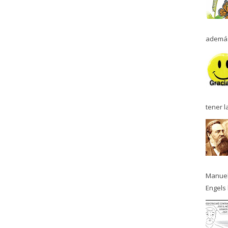
además
tener l
Manuel
Engels 