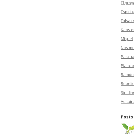
El proy
Espirit
Falsa r
Kaos en
Miguel 
Nos mea
Pascua
Plataf
Ramón
Rebeli
Sin din
Voltair
Posts