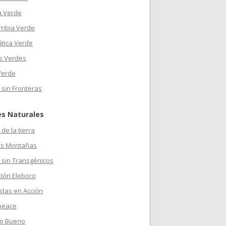
a Verde
ribia Verde
ática Verde
s Verdes
Verde
 sin Fronteras
es Naturales
de la tierra
s Montañas
 sin Transgénicos
ción Eleboro
stas en Acción
peace
o Bueno