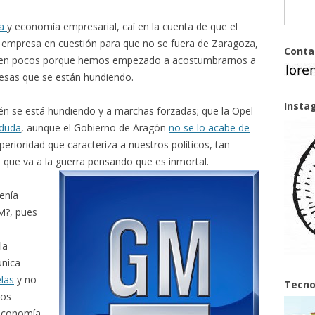
ía
y economía empresarial, caí en la cuenta de que el
a empresa en cuestión para que no se fuera de Zaragoza,
Conta
ecen pocos porque hemos empezado a acostumbrarnos a
resas que se están hundiendo.
Insta
n se está hundiendo y a marchas forzadas; que la Opel
 duda
, aunque el Gobierno de Aragón
no se lo acabe de
rioridad que caracteriza a nuestros políticos, tan
que va a la guerra pensando que es inmortal.
enía
M?, pues
la
única
las
y no
Tecno
nos
a economía