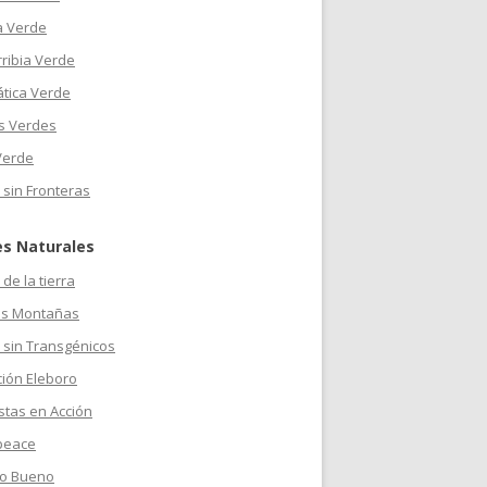
a Verde
ribia Verde
ática Verde
s Verdes
Verde
 sin Fronteras
es Naturales
de la tierra
s Montañas
 sin Transgénicos
ción Eleboro
stas en Acción
peace
o Bueno