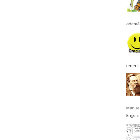
además
tener l
Manuel
Engels 