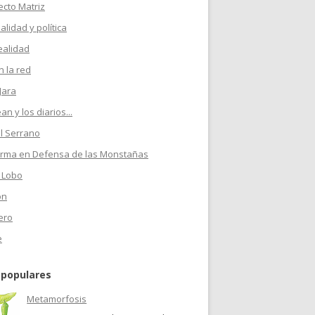
ecto Matriz
ualidad y política
ealidad
 la red
Jara
n y los diarios...
l Serrano
orma en Defensa de las Monstañas
 Lobo
on
ero
e
 populares
Metamorfosis