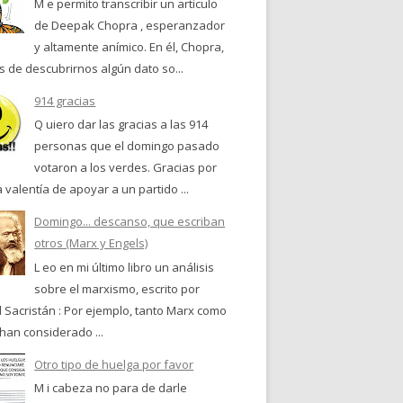
M e permito transcribir un articulo
de Deepak Chopra , esperanzador
y altamente anímico. En él, Chopra,
 de descubrirnos algún dato so...
914 gracias
Q uiero dar las gracias a las 914
personas que el domingo pasado
votaron a los verdes. Gracias por
a valentía de apoyar a un partido ...
Domingo... descanso, que escriban
otros (Marx y Engels)
L eo en mi último libro un análisis
sobre el marxismo, escrito por
 Sacristán : Por ejemplo, tanto Marx como
han considerado ...
Otro tipo de huelga por favor
M i cabeza no para de darle