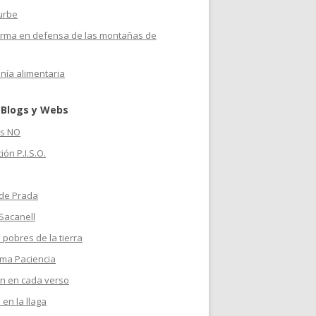
urbe
orma en defensa de las montañas de
nía alimentaria
 Blogs y Webs
s NO
ión P.I.S.O.
 de Prada
Sacanell
 pobres de la tierra
ma Paciencia
n en cada verso
 en la llaga