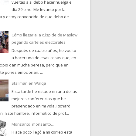
vueltas a si debo hacer huelga el
día 29 o no. Me levanto por la
 y estoy convencido de que debo de
Cómo llegar a la cúspide de Maslow
pegando carteles electorales
Después de cuatro años, he vuelto
a hacer una de esas cosas que, en
ncipio dan mucha pereza, pero que en
te pones emocionan. ...
Stallman en Walqa
E sta tarde he estado en una de las
mejores conferencias que he
presenciado en mi vida, Richard
n . Este hombre, informático de prof...
Monsanto, monsanto...
H ace poco llegó a mi correo esta