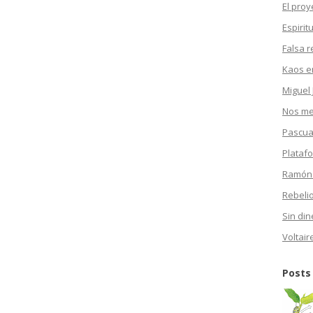
El proy
Espirit
Falsa r
Kaos en
Miguel 
Nos mea
Pascua
Plataf
Ramón
Rebeli
Sin din
Voltair
Posts