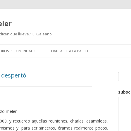
eler
icen que llueve." E. Galeano
IBROS RECOMENDADOS
HABLARLE A LA PARED
s despertó
Search
subsc
nzo meler
2008, y recuerdo aquellas reuniones, charlas, asambleas,
mismos y, para ser sinceros, éramos realmente pocos.