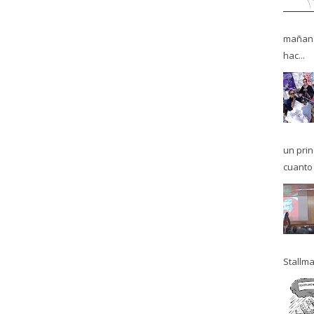
mañana
hac...
un pri
cuanto 
Stallma