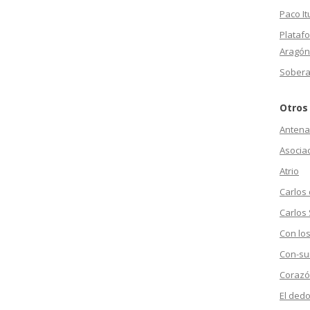
Paco It
Plataf
Aragón
Sobera
Otros
Antena
Asociac
Atrio
Carlos
Carlos 
Con los
Con-su
Corazó
El dedo