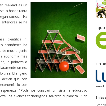
en realidad es un
eza a haber tanta
rganizamos. Ha
 anteriores se ha
EQUO
e científica ni
risis económica ha
cto de mucha gente
 la economía más
ión, la pobreza o
S.O. u
 claramente un no,
lo cree. El engaño
s decían que con
a economía lo son
sencill
 esperanza. "Podemos construir un sistema educativo
a, los avances tecnológicos salvarán el planeta,..." en
Enlac
Econom