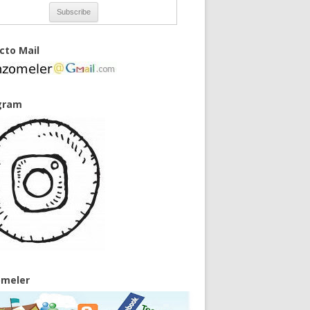
cto Mail
gram
meler