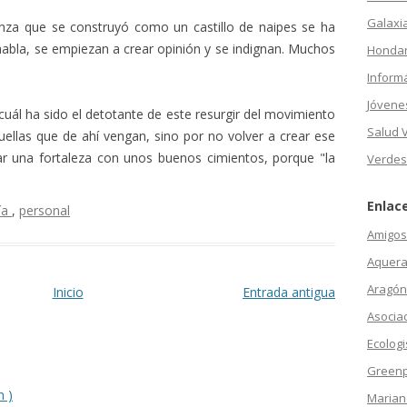
Galaxi
anza que se construyó como un castillo de naipes se ha
 habla, se empiezan a crear opinión y se indignan. Muchos
Hondar
Inform
Jóvene
cuál ha sido el detotante de este resurgir del movimiento
Salud 
uellas que de ahí vengan, sino por no volver a crear ese
ar una fortaleza con unos buenos cimientos, porque "la
Verdes
Enlac
ía
,
personal
Amigos 
Aquera
Aragón
Inicio
Entrada antigua
Asocia
Ecologi
Green
m )
Marian