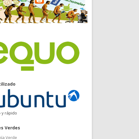
tilizado
o y rápido
es Verdes
ía Verde