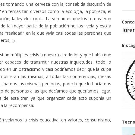
s tomando una cerveza con la consabida discusión de
" en temas tan diversos como la ecología, la pobreza, el
ión, la ley electoral,... La verdad es que los temas eran
Conta
e la mayor parte de la población no los veía y eso a
 "realidad" en la que vivía casi todas las personas que
os,...).
Insta
tían múltiples crisis a nuestro alrededor y que había que
er capaces de transmitir nuestras inquietudes, todo lo
do en un ostracismo y casi podríamos decir que la culpa
amos eran las mismas, a todas las conferencias, mesas
... íbamos las mismas personas, parecía que lo hacíamos
to de personas a las que decíamos que queríamos llegar.
 de este tren ya que organizar cada acto suponía un
ía la recompensa.
ién veíamos la crisis educativa, en valores, consumismo,
Tecno