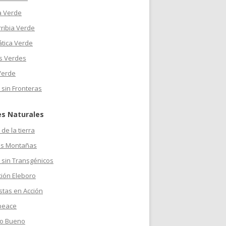
a Verde
ribia Verde
ática Verde
s Verdes
Verde
 sin Fronteras
es Naturales
de la tierra
s Montañas
 sin Transgénicos
ción Eleboro
stas en Acción
peace
o Bueno