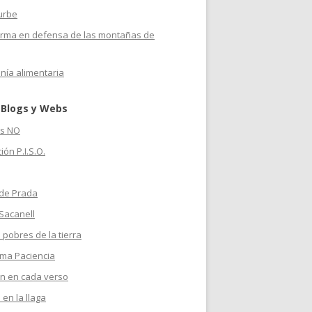
urbe
orma en defensa de las montañas de
nía alimentaria
 Blogs y Webs
s NO
ión P.I.S.O.
 de Prada
Sacanell
 pobres de la tierra
ma Paciencia
n en cada verso
 en la llaga