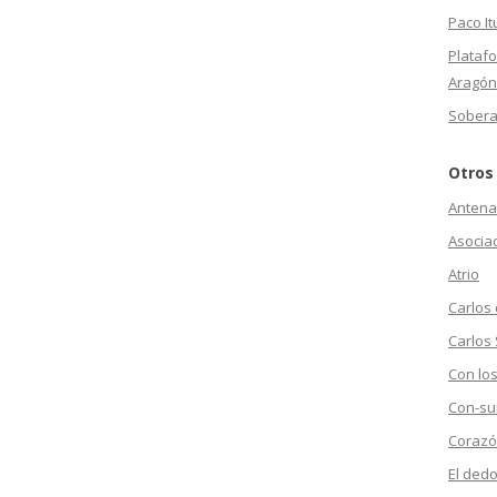
Paco It
Plataf
Aragón
Sobera
Otros
Antena
Asociac
Atrio
Carlos
Carlos 
Con los
Con-su
Corazó
El dedo