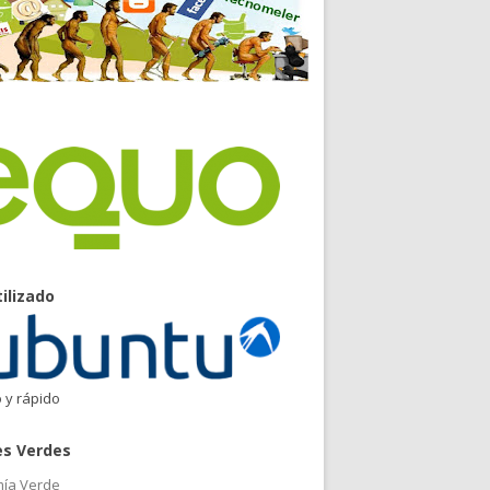
tilizado
o y rápido
es Verdes
ía Verde