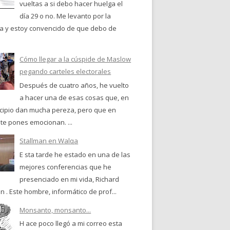
vueltas a si debo hacer huelga el
día 29 o no. Me levanto por la
 y estoy convencido de que debo de
Cómo llegar a la cúspide de Maslow
pegando carteles electorales
Después de cuatro años, he vuelto
a hacer una de esas cosas que, en
ncipio dan mucha pereza, pero que en
te pones emocionan. ...
Stallman en Walqa
E sta tarde he estado en una de las
mejores conferencias que he
presenciado en mi vida, Richard
n . Este hombre, informático de prof...
Monsanto, monsanto...
H ace poco llegó a mi correo esta