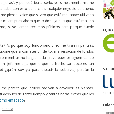
o algo así, y por qué iba a serlo, yo simplemente me he
ya sabe con esto de la crisis cualquier negocio es bueno.
 me pierdo: ¿dice que si veo que está mal haber utilizado
ticular? pues ahora que lo dice, igual sí que está mal, no
eno, si se llaman recursos públicos será porque puede
EQUO
ta? A, porque soy funcionario y no me tirán ni pa' trás.
supone que si cometes un delito, malversación de fondos
 pero mientras no hagas nada grave pues te siguen dando
 mi jefe me diga que lo que he hecho tampoco es tan
S.O. u
 ¿quién soy yo para discutir la sobervia, perdón la
e me parece que incluso me van a devolver las plantas,
sencill
gí después de tanto tiempo y tantas horas extras que les
como enfadado
?
Enlac
,
huesca
Econom