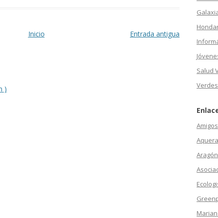
Galaxi
Hondar
Inicio
Entrada antigua
Inform
Jóvene
Salud 
Verdes
m )
Enlac
Amigos 
Aquera
Aragón
Asocia
Ecologi
Green
Marian