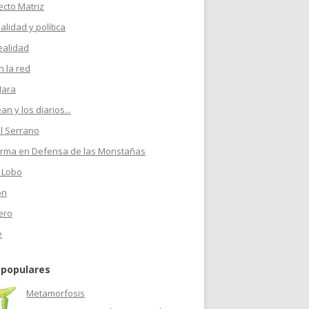
ecto Matriz
ualidad y política
ealidad
 la red
Jara
n y los diarios...
l Serrano
orma en Defensa de las Monstañas
 Lobo
on
ero
e
 populares
Metamorfosis