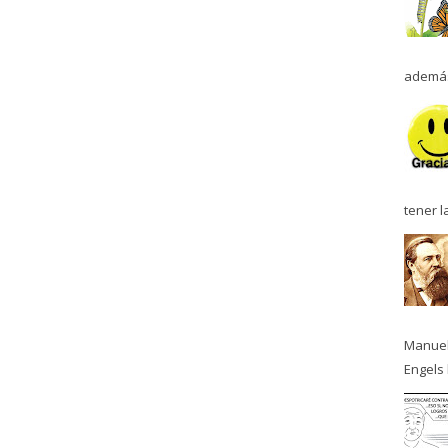
además
tener l
Manuel
Engels 