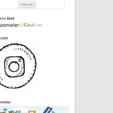
cto Mail
gram
meler