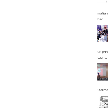
mañana
hac...
un pri
cuanto 
Stallma