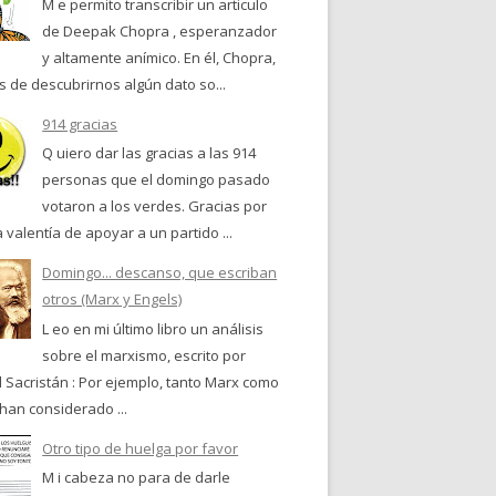
M e permito transcribir un articulo
de Deepak Chopra , esperanzador
y altamente anímico. En él, Chopra,
 de descubrirnos algún dato so...
914 gracias
Q uiero dar las gracias a las 914
personas que el domingo pasado
votaron a los verdes. Gracias por
a valentía de apoyar a un partido ...
Domingo... descanso, que escriban
otros (Marx y Engels)
L eo en mi último libro un análisis
sobre el marxismo, escrito por
 Sacristán : Por ejemplo, tanto Marx como
han considerado ...
Otro tipo de huelga por favor
M i cabeza no para de darle