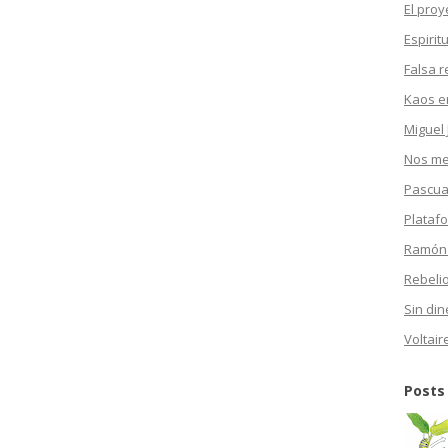
El proy
Espirit
Falsa r
Kaos en
Miguel 
Nos mea
Pascua
Plataf
Ramón
Rebeli
Sin din
Voltair
Posts