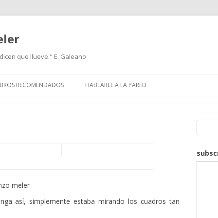
eler
icen que llueve." E. Galeano
IBROS RECOMENDADOS
HABLARLE A LA PARED
Search
subsc
nzo meler
nga así, simplemente estaba mirando los cuadros tan