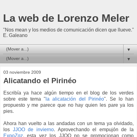
La web de Lorenzo Meler
"Nos mean y los medios de comunicación dicen que llueve."
E. Galeano
▼
▼
03 noviembre 2009
Alicatando el Pirinéo
E
scribía ya hace algún tiempo en el blog de los verdes
sobre este tema "
la alicatación del Pirinéo
". Se lo han
propuesto y me parece que no hay quien les pare ya los
pies.
Ahora han vuelto a las andadas con un tema ya olvidado,
los
JJOO de invierno
. Aprovechando el empujón de la
ExpoZgz
, esta vez los JJOO no se promocionan como