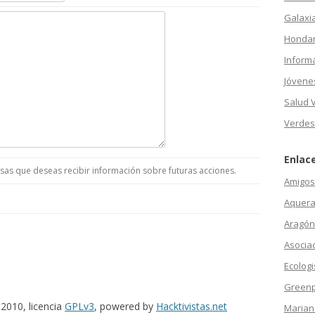
Galaxi
Hondar
Inform
Jóvene
Salud 
Verdes
Enlac
as que deseas recibir información sobre futuras acciones.
Amigos 
Aquera
Aragón
Asocia
Ecologi
Green
2010, licencia
GPLv3
, powered by
Hacktivistas.net
Marian