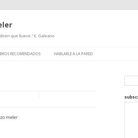
eler
icen que llueve." E. Galeano
IBROS RECOMENDADOS
HABLARLE A LA PARED
Search
subsc
nzo meler