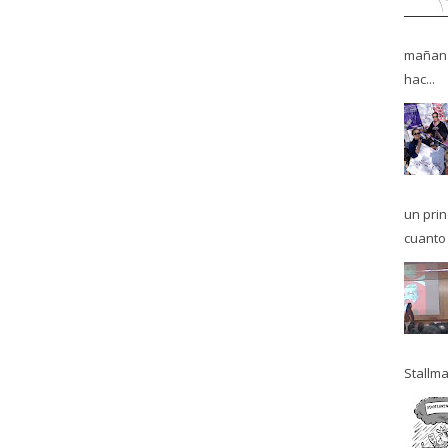
mañana
hac...
un pri
cuanto 
Stallma