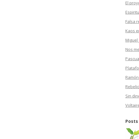
El proy
Espirit
Falsa r
Kaos en
Miguel 
Nos mea
Pascua
Plataf
Ramón
Rebeli
Sin din
Voltair
Posts