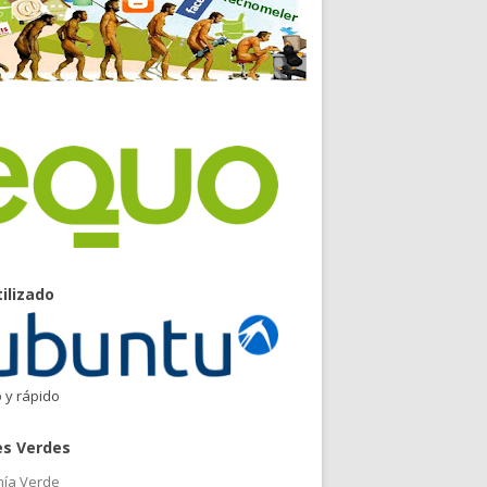
tilizado
o y rápido
es Verdes
ía Verde