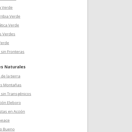
a Verde
ribia Verde
ática Verde
s Verdes
Verde
 sin Fronteras
es Naturales
de la tierra
s Montañas
 sin Transgénicos
ción Eleboro
stas en Acción
peace
o Bueno