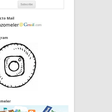
cto Mail
gram
meler