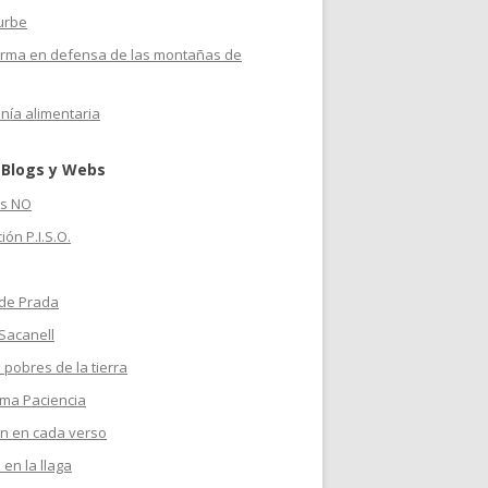
urbe
orma en defensa de las montañas de
nía alimentaria
 Blogs y Webs
s NO
ión P.I.S.O.
 de Prada
Sacanell
 pobres de la tierra
ma Paciencia
n en cada verso
 en la llaga