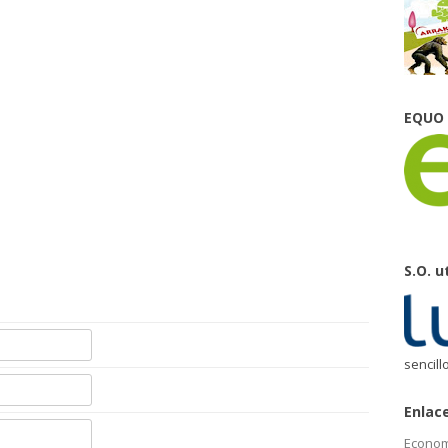
EQUO
S.O. u
sencill
Enlac
Econom