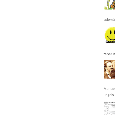
además
tener l
Manuel
Engels 