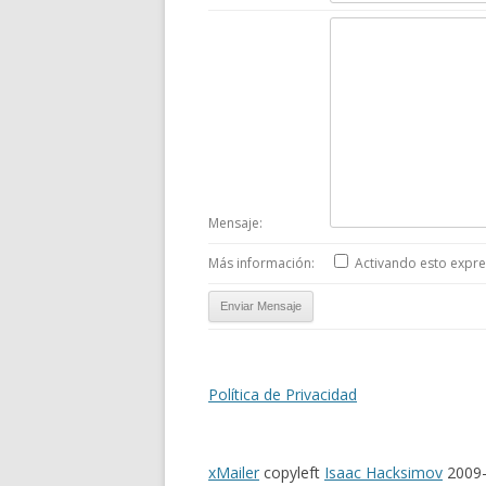
Mensaje:
Más información:
Activando esto expres
Política de Privacidad
xMailer
copyleft
Isaac Hacksimov
2009-