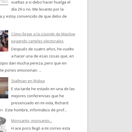
vueltas a si debo hacer huelga el
día 29 o no. Me levanto por la
 y estoy convencido de que debo de
Cómo llegar a la cúspide de Maslow
pegando carteles electorales
Después de cuatro años, he vuelto
a hacer una de esas cosas que, en
ncipio dan mucha pereza, pero que en
te pones emocionan. ...
Stallman en Walqa
E sta tarde he estado en una de las
mejores conferencias que he
presenciado en mi vida, Richard
n . Este hombre, informático de prof...
Monsanto, monsanto...
H ace poco llegó a mi correo esta