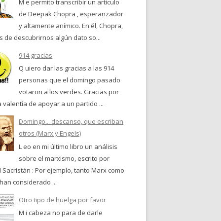
M e permito transcribir un articulo
de Deepak Chopra , esperanzador
y altamente anímico. En él, Chopra,
 de descubrirnos algún dato so...
914 gracias
Q uiero dar las gracias a las 914
personas que el domingo pasado
votaron a los verdes. Gracias por
a valentía de apoyar a un partido ...
Domingo... descanso, que escriban
otros (Marx y Engels)
L eo en mi último libro un análisis
sobre el marxismo, escrito por
 Sacristán : Por ejemplo, tanto Marx como
han considerado ...
Otro tipo de huelga por favor
M i cabeza no para de darle