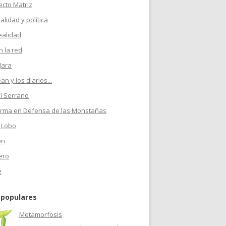
ecto Matriz
ualidad y política
ealidad
 la red
Jara
n y los diarios...
l Serrano
orma en Defensa de las Monstañas
 Lobo
on
ero
e
 populares
Metamorfosis