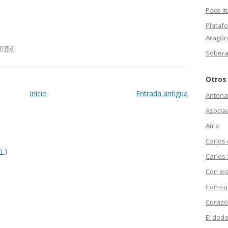
Paco It
Plataf
Aragón
ogía
Sobera
Otros
Inicio
Entrada antigua
Antena
Asociac
Atrio
Carlos
m )
Carlos 
Con los
Con-su
Corazó
El dedo