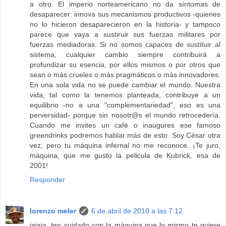
a otro. El imperio norteamericano no da síntomas de
desaparecer: innova sus mecanismos productivos -quienes
no lo hicieron desaparecieron en la historia- y tampoco
parece que vaya a sustiruir sus fuerzas militares por
fuerzas mediadoras. Si no somos capaces de sustituir al
sistema, cualquier cambio siempre contribuirá a
profundizar su esencia, por ellos mismos o por otros que
sean o más crueles o más pragmáticos o más innovadores.
En una sola vida no se puede cambiar el mundo. Nuestra
vida, tal como la tenemos planteada, contribuye a un
equilibrio -no a una "complementariedad", eso es una
perversidad- porque sin nosotr@s el mundo retrocedería.
Cuando me invites un café o inaugures ese famoso
greendrinks podremos hablar más de esto. Soy César otra
vez, pero tu máquina infernal no me reconoce. ¡Te juro,
máquina, que me gusto la pelicula de Kubrick, esa de
2001!
Responder
lorenzo meler
6 de abril de 2010 a las 7:12
jajaja, ten cuidado con la máquina que lo mismo te quiere