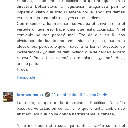
Además, lo que traté de explicar era que aunque está la
directiva Bolkenstein, la legislación aragonesa permite
impedirlo, claro que sólo Iu estaba por la labor, los demás
estuvieron por cumplir las leyes como tú dices.
Con respecto a los residuos, se votaba el convenio, no el
vertedero, que eso hace días que está cocinado. Y el
convenio no nos pareció mal. Eso de que en IU nos
olvidamos de los temas ambientales, jejejeje, suena a
elecciones, porque, ¿quién sacó a la luz el proyecto de
incineradora? ¿quien ha denunciado que se cargan el park
renova? Pues IU, los demás a remolque... ¿o no?. Hala,
ánimo pa to....
Piluca
Responder
lorenzo meler
11 de abril de 2011 a las 20:46
La leche, si que ando despistado. Rectifico: No sólo
vosotros votasteis en contra, sino que chunta también se
abstuvo (así que no sé dónde narices tenía la cabeza).
Y no me queda otra cosa que darte la razón con lo del