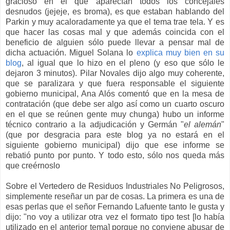
gracioso en el que aparecían todos los concejales
desnudos (jejeje, es broma), es que estaban hablando del
Parkin y muy acaloradamente ya que el tema trae tela. Y es
que hacer las cosas mal y que además coincida con el
beneficio de alguien sólo puede llevar a pensar mal de
dicha actuación. Miguel Solana lo
explica muy bien en su
blog
, al igual que lo hizo en el pleno (y eso que sólo le
dejaron 3 minutos). Pilar Novales dijo algo muy coherente,
que se paralizara y que fuera responsable el siguiente
gobierno municipal, Ana Alós comentó que en la mesa de
contratación (que debe ser algo así como un cuarto oscuro
en el que se reúnen gente muy chunga) hubo un informe
técnico contrario a la adjudicación y Germán "
el alemán
"
(que por desgracia para este blog ya no estará en el
siguiente gobierno municipal) dijo que ese informe se
rebatió punto por punto. Y todo esto, sólo nos queda más
que creérnoslo
Sobre el Vertedero de Residuos Industriales No Peligrosos,
simplemente reseñar un par de cosas. La primera es una de
esas perlas que el señor Fernando Lafuente tanto le gusta y
dijo: "no voy a utilizar otra vez el formato tipo test [lo había
utilizado en el anterior tema] porque no conviene abusar de