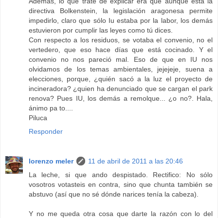
Además, lo que traté de explicar era que aunque está la
directiva Bolkenstein, la legislación aragonesa permite
impedirlo, claro que sólo Iu estaba por la labor, los demás
estuvieron por cumplir las leyes como tú dices.
Con respecto a los residuos, se votaba el convenio, no el
vertedero, que eso hace días que está cocinado. Y el
convenio no nos pareció mal. Eso de que en IU nos
olvidamos de los temas ambientales, jejejeje, suena a
elecciones, porque, ¿quién sacó a la luz el proyecto de
incineradora? ¿quien ha denunciado que se cargan el park
renova? Pues IU, los demás a remolque... ¿o no?. Hala,
ánimo pa to....
Piluca
Responder
lorenzo meler
11 de abril de 2011 a las 20:46
La leche, si que ando despistado. Rectifico: No sólo
vosotros votasteis en contra, sino que chunta también se
abstuvo (así que no sé dónde narices tenía la cabeza).
Y no me queda otra cosa que darte la razón con lo del