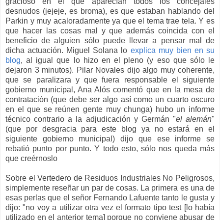
gracioso en el que aparecían todos los concejales
desnudos (jejeje, es broma), es que estaban hablando del
Parkin y muy acaloradamente ya que el tema trae tela. Y es
que hacer las cosas mal y que además coincida con el
beneficio de alguien sólo puede llevar a pensar mal de
dicha actuación. Miguel Solana lo
explica muy bien en su
blog
, al igual que lo hizo en el pleno (y eso que sólo le
dejaron 3 minutos). Pilar Novales dijo algo muy coherente,
que se paralizara y que fuera responsable el siguiente
gobierno municipal, Ana Alós comentó que en la mesa de
contratación (que debe ser algo así como un cuarto oscuro
en el que se reúnen gente muy chunga) hubo un informe
técnico contrario a la adjudicación y Germán "
el alemán
"
(que por desgracia para este blog ya no estará en el
siguiente gobierno municipal) dijo que ese informe se
rebatió punto por punto. Y todo esto, sólo nos queda más
que creérnoslo
Sobre el Vertedero de Residuos Industriales No Peligrosos,
simplemente reseñar un par de cosas. La primera es una de
esas perlas que el señor Fernando Lafuente tanto le gusta y
dijo: "no voy a utilizar otra vez el formato tipo test [lo había
utilizado en el anterior tema] porque no conviene abusar de