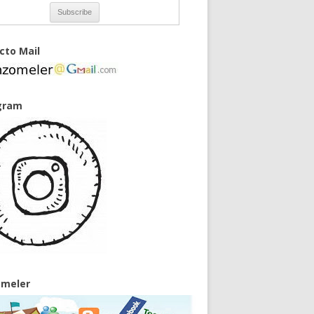
cto Mail
gram
meler