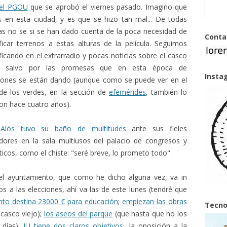
del PGOU
que se aprobó el viernes pasado. Imagino que
en esta ciudad, y es que se hizo tan mal... De todas
s no se si se han dado cuenta de la poca necesidad de
Conta
ificar terrenos a estas alturas de la película. Seguimos
ificando en el extrarradio y pocas noticias sobre el casco
o, salvo por las promesas que en esta época de
Insta
iones se están dando (aunque como se puede ver en el
de los verdes, en la sección de
efemérides
, también lo
ron hace cuatro años).
Alós tuvo su baño de multitudes
ante sus fieles
dores en la sala multiusos del palacio de congresos y
cos, como el chiste: "seré breve, lo prometo todo".
l ayuntamiento, que como he dicho alguna vez, va in
a las elecciones, ahí va las de este lunes (tendré que
nto destina 23000 € para educación
;
empiezan las obras
Tecno
casco viejo);
los aseos del parque
(que hasta que no los
 días);
IU tiene dos claros objetivos
, la oposición a la