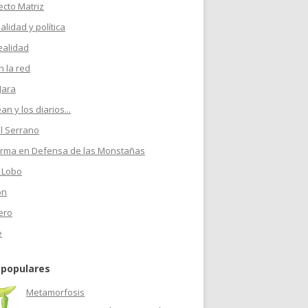
ecto Matriz
ualidad y política
ealidad
 la red
Jara
n y los diarios...
l Serrano
orma en Defensa de las Monstañas
 Lobo
on
ero
e
 populares
Metamorfosis