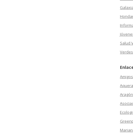
Galaxi
Hondar
Inform
Jóvene
Salud 
Verdes
Enlac
Amigos 
Aquera
Aragón
Asocia
Ecologi
Green
Marian