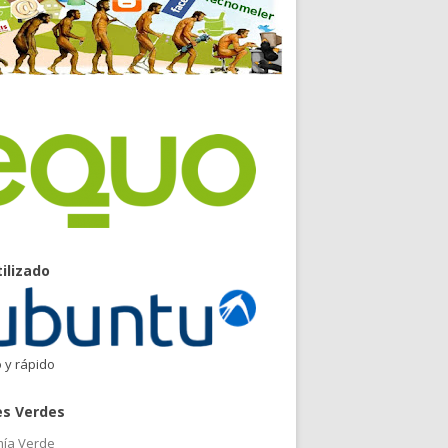
tilizado
o y rápido
es Verdes
ía Verde