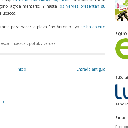
ígono agroalimentario; Y hasta
los verdes presentan su
Huescca.
ntarse para hacer la plaza San Antonio... ya
se ha abierto
EQUO
uesca
,
huesca
,
polítik
,
verdes
Inicio
Entrada antigua
S.O. u
m )
sencill
Enlac
Econom