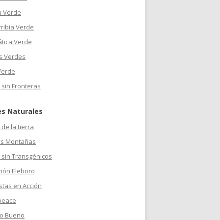
a Verde
ribia Verde
ática Verde
s Verdes
Verde
 sin Fronteras
es Naturales
de la tierra
s Montañas
 sin Transgénicos
ción Eleboro
stas en Acción
peace
o Bueno