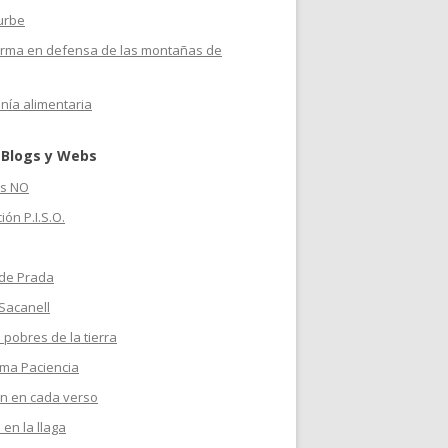
urbe
orma en defensa de las montañas de
nía alimentaria
 Blogs y Webs
s NO
ión P.I.S.O.
 de Prada
Sacanell
 pobres de la tierra
ma Paciencia
n en cada verso
 en la llaga