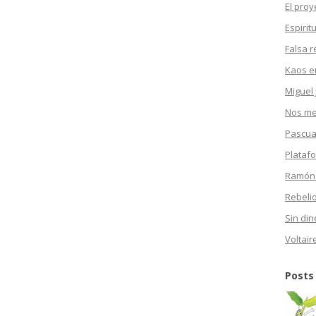
El proy
Espirit
Falsa r
Kaos en
Miguel 
Nos mea
Pascua
Plataf
Ramón
Rebeli
Sin din
Voltair
Posts