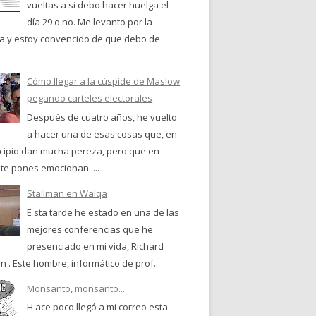
vueltas a si debo hacer huelga el
día 29 o no. Me levanto por la
 y estoy convencido de que debo de
Cómo llegar a la cúspide de Maslow
pegando carteles electorales
Después de cuatro años, he vuelto
a hacer una de esas cosas que, en
ncipio dan mucha pereza, pero que en
te pones emocionan. ...
Stallman en Walqa
E sta tarde he estado en una de las
mejores conferencias que he
presenciado en mi vida, Richard
n . Este hombre, informático de prof...
Monsanto, monsanto...
H ace poco llegó a mi correo esta