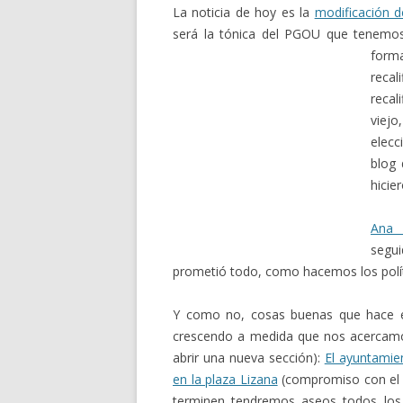
La noticia de hoy es la
modificación 
será la tónica del PGOU que tenemos 
forma
recal
recal
viej
elecc
blog 
hicie
Ana 
segui
prometió todo, como hacemos los políti
Y como no, cosas buenas que hace e
crescendo a medida que nos acercamos 
abrir una nueva sección):
El ayuntamie
en la plaza Lizana
(compromiso con el 
terminen tendremos aseos todos los