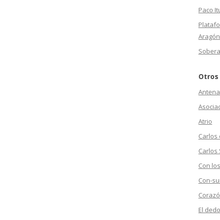
Paco It
Plataf
Aragón
Sobera
Otros
Antena
Asociac
Atrio
Carlos
Carlos 
Con los
Con-su
Corazó
El dedo