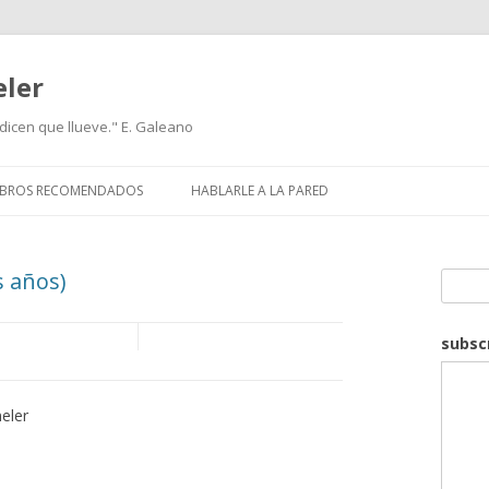
eler
icen que llueve." E. Galeano
IBROS RECOMENDADOS
HABLARLE A LA PARED
 años)
Search
subsc
eler