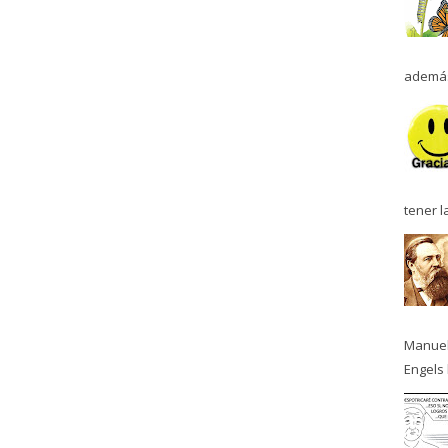
además
tener l
Manuel
Engels 