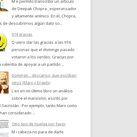
M e permito transcribir un articulo
de Deepak Chopra , esperanzador
y altamente anímico. En él, Chopra,
 de descubrirnos algún dato so...
914 gracias
Q uiero dar las gracias a las 914
personas que el domingo pasado
votaron a los verdes. Gracias por
a valentía de apoyar a un partido ...
Domingo... descanso, que escriban
otros (Marx y Engels)
L eo en mi último libro un análisis
sobre el marxismo, escrito por
 Sacristán : Por ejemplo, tanto Marx como
han considerado ...
Otro tipo de huelga por favor
M i cabeza no para de darle