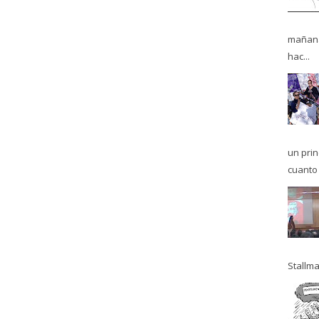
mañana
hac...
un pri
cuanto 
Stallma