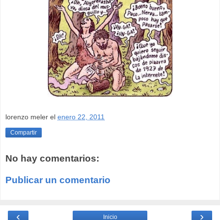
lorenzo meler
el
enero 22, 2011
Compartir
No hay comentarios:
Publicar un comentario
‹
›
Inicio