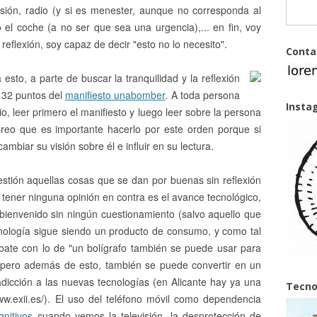
evisión, radio (y si es menester, aunque no corresponda al
o el coche (a no ser que sea una urgencia),... en fin, voy
eflexión, soy capaz de decir "esto no lo necesito".
Conta
sto, a parte de buscar la tranquilidad y la reflexión
 232 puntos del
manifiesto unabomber
. A toda persona
Insta
io, leer primero el manifiesto y luego leer sobre la persona
Creo que es importante hacerlo por este orden porque si
mbiar su visión sobre él e influir en su lectura.
tión aquellas cosas que se dan por buenas sin reflexión
tener ninguna opinión en contra es el avance tecnológico,
 bienvenido sin ningún cuestionamiento (salvo aquello que
ecnología sigue siendo un producto de consumo, y como tal
rebate con lo de "un bolígrafo también se puede usar para
, pero además de esto, también se puede convertir en un
icción a las nuevas tecnologías (en Alicante hay ya una
Tecno
www.exii.es/). El uso del teléfono móvil como dependencia
gnitivos
cuando vemos la televisión, la desprotección de