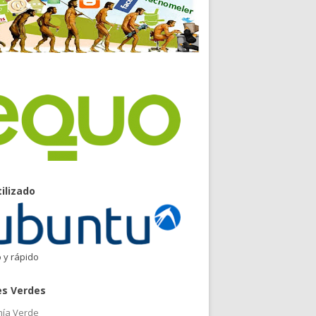
tilizado
o y rápido
es Verdes
ía Verde