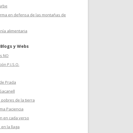
urbe
orma en defensa de las montañas de
nía alimentaria
 Blogs y Webs
s NO
ión P.I.S.O.
 de Prada
Sacanell
 pobres de la tierra
ma Paciencia
n en cada verso
 en la llaga