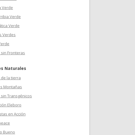
a Verde
ribia Verde
ática Verde
s Verdes
Verde
 sin Fronteras
es Naturales
de la tierra
s Montañas
 sin Transgénicos
ción Eleboro
stas en Acción
peace
o Bueno