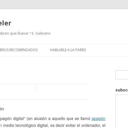
eler
icen que llueve." E. Galeano
IBROS RECOMENDADOS
HABLARLE A LA PARED
Search
subsc
ler
pagón digital" (en alusión a aquello que se llamó
apagón
n medio tecnológico digital, es decir evitar el ordenador, el