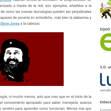
nizado a través de la red, son ejemplos, añadidos a la
 de como las nuevas tecnologías pueden ser perjudiciales
 capaces de ponerla en entredicho, más bien la alabamos y
n
Steve Joves
a la cabeza).
EQUO
S.O. u
sencill
ogía, ni mucho menos, solo que creo que en el inicio de la
Enlac
el conocimiento apropiado para saber manejarla, avanza
ro cerebro para aprender como funcionan. Menos mal que
Econom