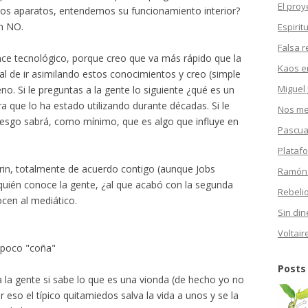
El proy
s aparatos, entendemos su funcionamiento interior?
un NO.
Espirit
Falsa r
ce tecnológico, porque creo que va más rápido que la
Kaos en
l de ir asimilando estos conocimientos y creo (simple
Miguel 
o. Si le preguntas a la gente lo siguiente ¿qué es un
a que lo ha estado utilizando durante décadas. Si le
Nos mea
iesgo sabrá, como mínimo, que es algo que influye en
Pascua
Plataf
rin, totalmente de acuerdo contigo (aunque Jobs
Ramón
quién conoce la gente, ¿al que acabó con la segunda
Rebeli
cen al mediático.
Sin din
Voltair
 poco "coña"
Posts
a la gente si sabe lo que es una vionda (de hecho yo no
or eso el típico quitamiedos salva la vida a unos y se la