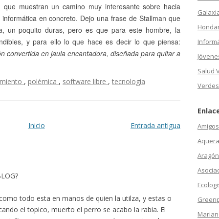
n
que muestran un camino muy interesante sobre hacia
Galaxi
la informática en concreto. Dejo una frase de Stallman que
Hondar
a, un poquito duras, pero es que para este hombre, la
indibles, y para ello lo que hace es decir lo que piensa:
Inform
ón convertida en jaula encantadora, diseñada para quitar a
Jóvene
Salud 
amiento
,
polémica
,
software libre
,
tecnología
Verdes
Enlac
Inicio
Entrada antigua
Amigos 
Aquera
Aragón
Asocia
 BLOG?
Ecologi
como todo esta en manos de quien la utilza, y estas o
Green
ando el topico, muerto el perro se acabo la rabia. El
Marian