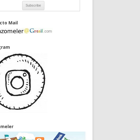
cto Mail
gram
meler