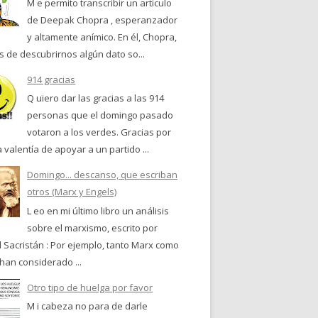
M e permito transcribir un articulo
de Deepak Chopra , esperanzador
y altamente anímico. En él, Chopra,
 de descubrirnos algún dato so...
914 gracias
Q uiero dar las gracias a las 914
personas que el domingo pasado
votaron a los verdes. Gracias por
a valentía de apoyar a un partido ...
Domingo... descanso, que escriban
otros (Marx y Engels)
L eo en mi último libro un análisis
sobre el marxismo, escrito por
 Sacristán : Por ejemplo, tanto Marx como
han considerado ...
Otro tipo de huelga por favor
M i cabeza no para de darle