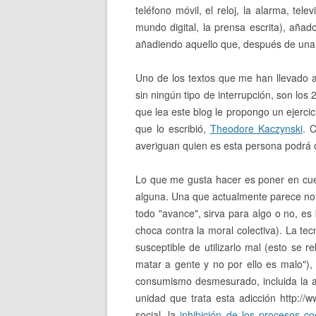
teléfono móvil, el reloj, la alarma, tel
mundo digital, la prensa escrita), añad
añadiendo aquello que, después de una r
Uno de los textos que me han llevado a e
sin ningún tipo de interrupción, son los
que lea este blog le propongo un ejercic
que lo escribió,
Theodore Kaczynski
. 
averiguan quien es esta persona podrá ca
Lo que me gusta hacer es poner en cues
alguna. Una que actualmente parece no 
todo "avance", sirva para algo o no, es
choca contra la moral colectiva). La t
susceptible de utilizarlo mal (esto se 
matar a gente y no por ello es malo")
consumismo desmesurado, incluida la ad
unidad que trata esta adicción http://
social, la
inhibición de los procesos co