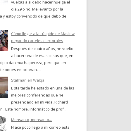
vueltas a si debo hacer huelga el
día 29 o no. Me levanto por la
 y estoy convencido de que debo de
Cómo llegar a la cúspide de Maslow
pegando carteles electorales
Después de cuatro años, he vuelto
a hacer una de esas cosas que, en
ncipio dan mucha pereza, pero que en
te pones emocionan. ...
Stallman en Walqa
E sta tarde he estado en una de las
mejores conferencias que he
presenciado en mi vida, Richard
n . Este hombre, informático de prof...
Monsanto, monsanto...
H ace poco llegó a mi correo esta