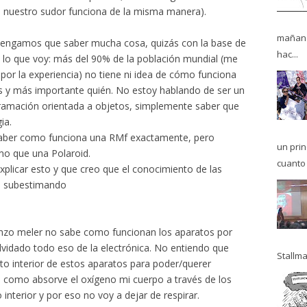
e nuestro sudor funciona de la misma manera).
mañana
tengamos que saber mucha cosa, quizás con la base de
hac...
 a lo que voy: más del 90% de la población mundial (me
por la experiencia) no tiene ni idea de cómo funciona
ás y más importante quién. No estoy hablando de ser un
gramación orientada a objetos, simplemente saber que
ia.
aber como funciona una RMf exactamente, pero
un pri
mo que una Polaroid.
cuanto 
plicar esto y que creo que el conocimiento de las
s subestimando
renzo meler no sabe como funcionan los aparatos por
lvidado todo eso de la electrónica. No entiendo que
Stallma
to interior de estos aparatos para poder/querer
como absorve el oxígeno mi cuerpo a través de los
nterior y por eso no voy a dejar de respirar.