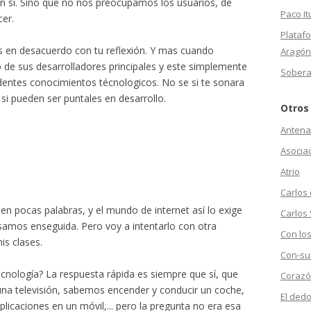
n si. Sino que no nos preocupamos los usuarios, de
Paco It
cer.
Plataf
 en desacuerdo con tu reflexión. Y mas cuando
Aragón
de sus desarrolladores principales y este simplemente
Sobera
dentes conocimientos técnologicos. No se si te sonara
si pueden ser puntales en desarrollo.
Otros
Antena
Asociac
Atrio
Carlos
 pocas palabras, y el mundo de internet así lo exige
Carlos 
amos enseguida. Pero voy a intentarlo con otra
Con los
is clases.
Con-su
nología? La respuesta rápida es siempre que sí, que
Corazó
una televisión, sabemos encender y conducir un coche,
El dedo
plicaciones en un móvil,... pero la pregunta no era esa