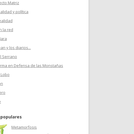
ecto Matriz
ualidad y política
ealidad
 la red
Jara
n y los diarios...
l Serrano
orma en Defensa de las Monstañas
 Lobo
on
ero
e
 populares
Metamorfosis