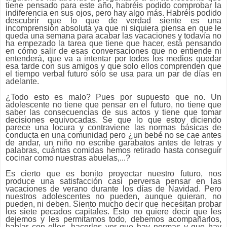
tiene pensado para este año, habréis podido comprobar la
indiferencia en sus ojos, pero hay algo más. Habréis podido
descubrir que lo que de verdad siente es una
incomprensión absoluta ya que ni siquiera piensa en que le
queda una semana para acabar las vacaciones y todavía no
ha empezado la tarea que tiene que hacer, está pensando
en cómo salir de esas conversaciones que no entiende ni
entenderá, que va a intentar por todos los medios quedar
esa tarde con sus amigos y que solo ellos comprenden que
el tiempo verbal futuro sólo se usa para un par de días en
adelante.
¿Todo esto es malo? Pues por supuesto que no. Un
adolescente no tiene que pensar en el futuro, no tiene que
saber las consecuencias de sus actos y tiene que tomar
decisiones equivocadas. Se que lo que estoy diciendo
parece una locura y contraviene las normas básicas de
conducta en una comunidad pero ¿un bebé no se cae antes
de andar, un niño no escribe garabatos antes de letras y
palabras, cuántas comidas hemos retirado hasta conseguir
cocinar como nuestras abuelas,...?
Es cierto que es bonito proyectar nuestro futuro, nos
produce una satisfacción casi perversa pensar en las
vacaciones de verano durante los días de Navidad. Pero
nuestros adolescentes no pueden, aunque quieran, no
pueden, ni deben. Siento mucho decir que necesitan probar
los siete pecados capitales. Esto no quiere decir que les
dejemos y les permitamos todo, debemos acompañarlos,
hablar con ellos, hacerles ver que hay normas y que hay