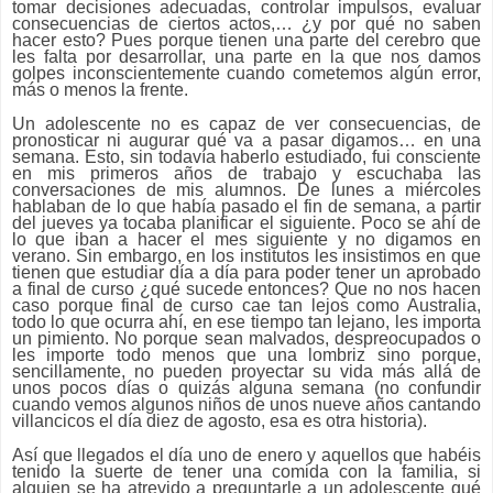
tomar decisiones adecuadas, controlar impulsos, evaluar
consecuencias de ciertos actos,… ¿y por qué no saben
hacer esto? Pues porque tienen una parte del cerebro que
les falta por desarrollar, una parte en la que nos damos
golpes inconscientemente cuando cometemos algún error,
más o menos la frente.
Un adolescente no es capaz de ver consecuencias, de
pronosticar ni augurar qué va a pasar digamos… en una
semana. Esto, sin todavía haberlo estudiado, fui consciente
en mis primeros años de trabajo y escuchaba las
conversaciones de mis alumnos. De lunes a miércoles
hablaban de lo que había pasado el fin de semana, a partir
del jueves ya tocaba planificar el siguiente. Poco se ahí de
lo que iban a hacer el mes siguiente y no digamos en
verano. Sin embargo, en los institutos les insistimos en que
tienen que estudiar día a día para poder tener un aprobado
a final de curso ¿qué sucede entonces? Que no nos hacen
caso porque final de curso cae tan lejos como Australia,
todo lo que ocurra ahí, en ese tiempo tan lejano, les importa
un pimiento. No porque sean malvados, despreocupados o
les importe todo menos que una lombriz sino porque,
sencillamente, no pueden proyectar su vida más allá de
unos pocos días o quizás alguna semana (no confundir
cuando vemos algunos niños de unos nueve años cantando
villancicos el día diez de agosto, esa es otra historia).
Así que llegados el día uno de enero y aquellos que habéis
tenido la suerte de tener una comida con la familia, si
alguien se ha atrevido a preguntarle a un adolescente qué